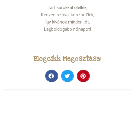
Tárt karokkal ölellek,
Kedves szóval köszönt’lek,
Így kívánok minden jót,
Legboldogabb nőnapot!
Blogcikk Megosztása: