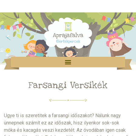
Farsangi Versikék
Ugye ti is szeretitek a farsangi időszakot? Nálunk nagy
ünnepnek számít ez az időszak, hisz ilyenkor sok-sok
móka és kacagás veszi kezdetét. Az óvodában igen csak