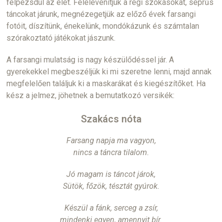
felpezsdül az élet. Felelevenítjük a régi szokásokat, seprűs
táncokat járunk, megnézegetjük az előző évek farsangi
fotóit, díszítünk, énekelünk, mondókázunk és számtalan
szórakoztató játékokat jászunk.
A farsangi mulatság is nagy készülődéssel jár. A
gyerekekkel megbeszéljük ki mi szeretne lenni, majd annak
megfelelően találjuk ki a maskarákat és kiegészítőket. Ha
kész a jelmez, jöhetnek a bemutatkozó versikék:
Szakács
nóta
Farsang napja ma vagyon,
nincs a táncra tilalom.
Jó magam is táncot járok,
Sütök, főzök, tésztát gyúrok.
Készül a fánk, serceg a zsír,
mindenki egyen, amennyit bír.